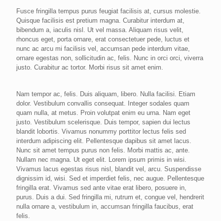
Fusce fringilla tempus purus feugiat facilisis at, cursus molestie.
Quisque facilisis est pretium magna. Curabitur interdum at,
bibendum a, iaculis nisl. Ut vel massa. Aliquam risus velit,
rhoncus eget, porta ornare, erat consectetuer pede, luctus et
nunc ac arcu mi facilisis vel, accumsan pede interdum vitae,
ornare egestas non, sollicitudin ac, felis. Nunc in orci orci, viverra
justo. Curabitur ac tortor. Morbi risus sit amet enim.
Nam tempor ac, felis. Duis aliquam, libero. Nulla facilisi. Etiam
dolor. Vestibulum convallis consequat. Integer sodales quam
quam nulla, at metus. Proin volutpat enim eu urna. Nam eget
justo. Vestibulum scelerisque. Duis tempor, sapien dui lectus
blandit lobortis. Vivamus nonummy porttitor lectus felis sed
interdum adipiscing elit. Pellentesque dapibus sit amet lacus.
Nunc sit amet tempus purus non felis. Morbi mattis ac, ante.
Nullam nec magna. Ut eget elit. Lorem ipsum primis in wisi.
Vivamus lacus egestas risus nisl, blandit vel, arcu. Suspendisse
dignissim id, wisi. Sed et imperdiet felis, nec augue. Pellentesque
fringilla erat. Vivamus sed ante vitae erat libero, posuere in,
purus. Duis a dui. Sed fringilla mi, rutrum et, congue vel, hendrerit
nulla ornare a, vestibulum in, accumsan fringilla faucibus, erat
felis.