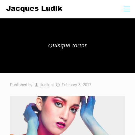
Quisque tortor
Published by
jludik
at
February 3, 2017